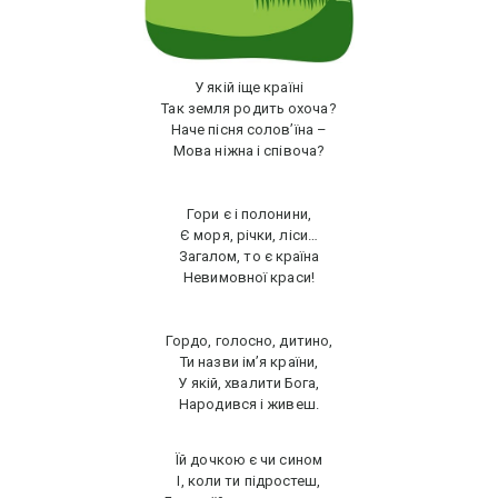
У якій іще країні
Так земля родить охоча?
Наче пісня солов’їна –
Мова ніжна і співоча?
Гори є і полонини,
Є моря, річки, ліси…
Загалом, то є країна
Невимовної краси!
Гордо, голосно, дитино,
Ти назви ім’я країни,
У якій, хвалити Бога,
Народився і живеш.
Їй дочкою є чи сином
І, коли ти підростеш,