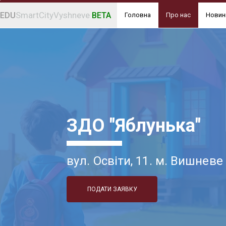
SmartCityVyshneve
EDU
BETA
Головна
Про нас
Новин
ЗДО "Яблунька"
вул. Освіти, 11. м. Вишневе
ПОДАТИ ЗАЯВКУ