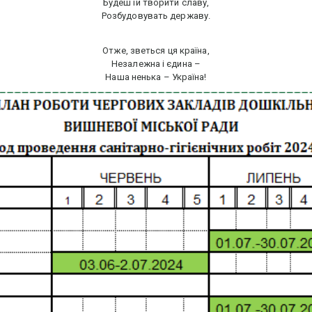
Будеш їй творити славу,
Розбудовувать державу.
Отже, зветься ця країна,
Незалежна і єдина –
Наша ненька – Україна!